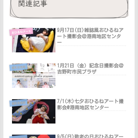
関連記事
9月17日(日)雑誌風おひるねア
おひるねアート
ート撮影会＠港南地区センタ
ー
1月21日（金）記念日撮影会＠
撮影会情報
吉野町市民プラザ
7/1(木)七夕おひるねアート撮
撮影会情報
影会@港南地区センター
9/5(日)敬老の日おひるねアー