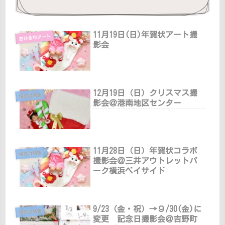
11月19日(日)年賀状アート撮
おひるねアート
影会
12月19日（日）クリスマス撮
撮影会情報
影会＠港南地区センター
11月28日（日）年賀状コラボ
撮影会情報
撮影会＠三井アウトレットパ
ーク横浜ベイサイド
9/23（金・祝）→９/30(金)に
撮影会情報
変更 記念日撮影会＠吉野町