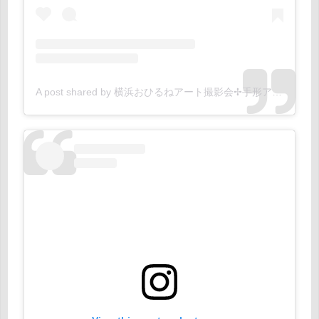
A post shared by 横浜おひるねアート撮影会✢手形アート 水野さゆ (@ohiruneart.hugmum)