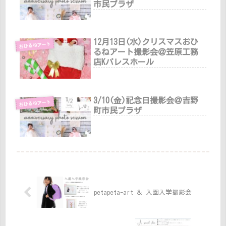
市民プラザ
12月13日(水)クリスマスおひ
おひるねアート
るねアート撮影会＠笠原工務
店Kパレスホール
3/10(金)記念日撮影会＠吉野
おひるねアート
町市民プラザ
petapeta-art ＆ 入園入学撮影会