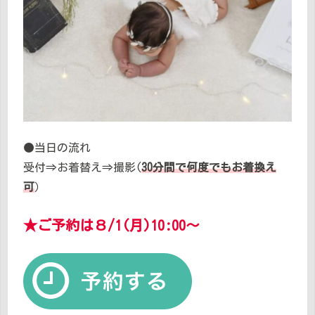
●当日の流れ
受付⇒お着替え⇒撮影(
30分間で何度でもお着換え
可
）
★ご予約は８/1(月)10:00～